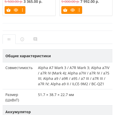
5 500.00 р.
3 365.00 р.
9 000.00 р.
7 992.00 р.
Общие характеристики
Совместимость
Alpha A7 Mark 3 / A7R Mark 3; Alpha a7IV
/ a7R IV (Mark 4); Alpha a7IV / a7R IV / a7S
III; Alpha a9 / a9R / a9S / a7 III / a7R III /
a7R IV; Alpha a9 II / ILCE-9M2 / BC-QZ1
Размер
51.7 × 38.7 × 22.7 мм
(ШxВxТ)
Аккумулятор