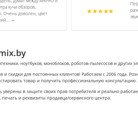
дель, думал между M4PRO и
Пер
ра кучи обзоров,
раз
o. Очень доволен, цвет
звук
й....
→
mix.by
хники, ноутбуков, моноблоков, роботов-пылесосов и других э
я и скидки для постоянных клиентов! Работаем с 2006 года. Р
тестировать товар и получить профессиональную консультацию.
ть уверены в защите своих прав потребителя и реально работ
а, печать и реквизиты продавца/сервисного центра.