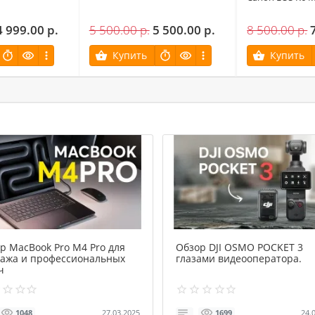
4 999.00 р.
5 500.00 р.
5 500.00 р.
8 500.00 р.
Купить
Купить
р MacBook Pro M4 Pro для
Обзор DJI OSMO POCKET 3
ажа и профессиональных
глазами видеооператора.
ч
27.03.2025
24.
1048
1699