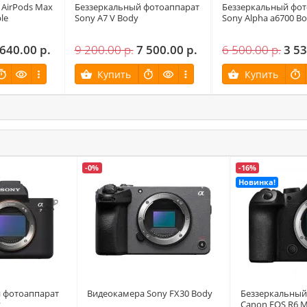
AirPods Max
Беззеркальный фотоаппарат
Беззеркальный фот
le
Sony A7 V Body
Sony Alpha a6700 B
 640.00 р.
9 200.00 р.
7 500.00 р.
6 500.00 р.
3 53
Купить
Купить
-0%
-16%
Новинка!
 фотоаппарат
Видеокамера Sony FX30 Body
Беззеркальный
y
Canon EOS R6 Ma