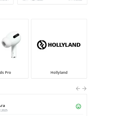
ds Pro
Hollyland
ьга
2.2025