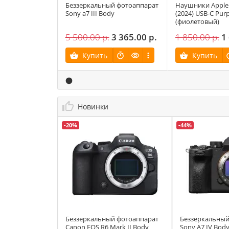
Беззеркальный фотоаппарат
Наушники Apple 
Sony a7 III Body
(2024) USB-C Purp
(фиолетовый)
5 500.00 р.
3 365.00 р.
1 850.00 р.
1
Купить
Купить
Новинки
-20%
-44%
Беззеркальный фотоаппарат
Беззеркальный
Canon EOS R6 Mark II Body
Sony A7 IV Bod