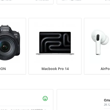
NON
Macbook Pro 14
AirPo
Ол
28.1