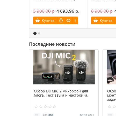
5 900.00 р.
4 693.96 р.
8 900.00 р.
Купить
Купить
Последние новости
Обзор DJI MIC 2 микрофон для
Обзо
блога. Тест звука и настройка.
монт
зада
05.07.2025
808