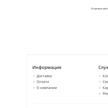
В торговом реест
Информация
Слу
Доставка
Ко
Оплата
Се
О компании
Ка
Ре