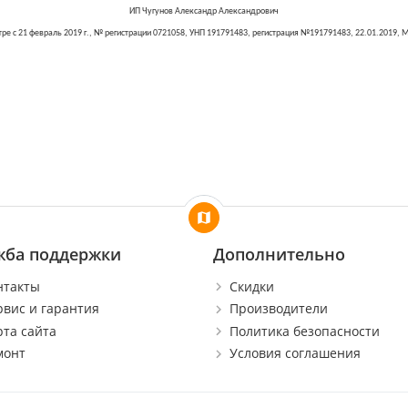
ИП Чугунов Александр Александрович
ре с 2
1
февраль
201
9
г., № регистрации
0721058
, УНП
191791483
, регистрация №
191791483
, 22.0
1
.20
19
, 
жба поддержки
Дополнительно
нтакты
Скидки
рвис и гарантия
Производители
рта сайта
Политика безопасности
монт
Условия соглашения