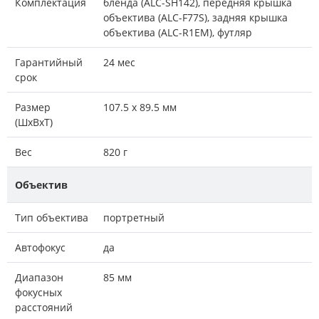
Комплектация
бленда (ALC-SH142), передняя крышка
объектива (ALC-F77S), задняя крышка
объектива (ALC-R1EM), футляр
Гарантийный
24 мес
срок
Размер
107.5 x 89.5 мм
(ШxВxТ)
Вес
820 г
Объектив
Тип объектива
портретный
Автофокус
да
Диапазон
85 мм
фокусных
расстояний