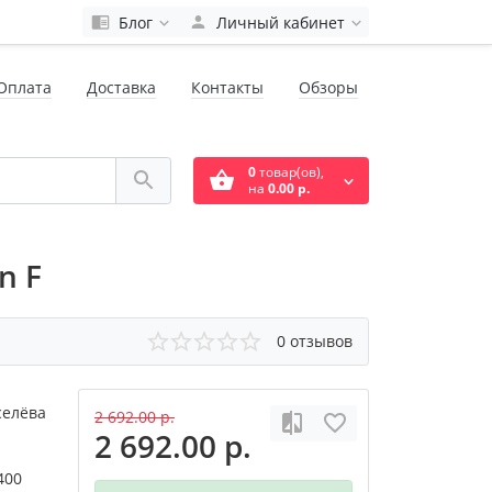
Блог
Личный кабинет
Оплата
Доставка
Контакты
Обзоры
0
товар(ов),
на
0.00 р.
n F
0 отзывов
селёва
2 692.00 р.
2 692.00 р.
400