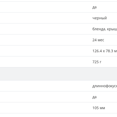
да
черный
бленда, крыш
24 мес
126.4 x 78.3 
725 г
длиннофокус
да
105 мм