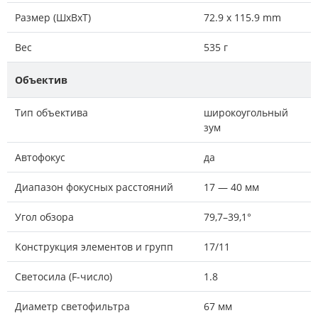
Размер (ШxВxТ)
72.9 x 115.9 mm
Вес
535 г
Объектив
Тип объектива
широкоугольный
зум
Автофокус
да
Диапазон фокусных расстояний
17 — 40 мм
Угол обзора
79,7–39,1°
Конструкция элементов и групп
17/11
Светосила (F-число)
1.8
Диаметр светофильтра
67 мм