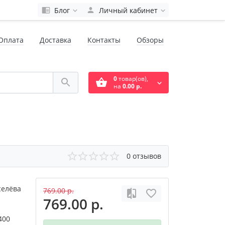
Блог
Личный кабинет
Оплата
Доставка
Контакты
Обзоры
0
товар(ов),
на
0.00 р.
0 отзывов
селёва
769.00 р.
769.00 р.
400