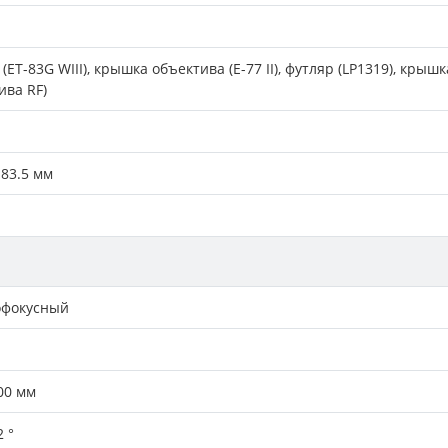
 (ET-83G WIII), крышка объектива (E-77 II), футляр (LP1319), кр
ива RF)
 83.5 мм
офокусный
00 мм
 °