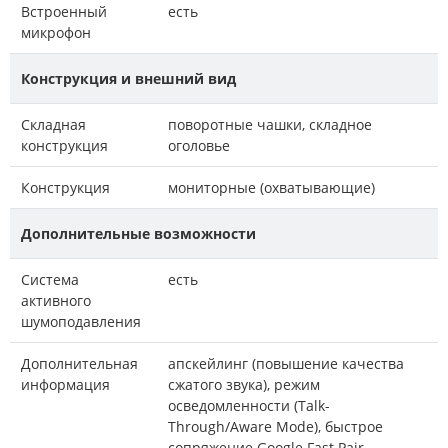
Встроенный
есть
микрофон
Конструкция и внешний вид
Складная
поворотные чашки, складное
конструкция
оголовье
Конструкция
мониторные (охватывающие)
Дополнительные возможности
Система
есть
активного
шумоподавления
Дополнительная
апскейлинг (повышение качества
информация
сжатого звука), режим
осведомленности (Talk-
Through/Aware Mode), быстрое
сопряжение Google Fast Pair,