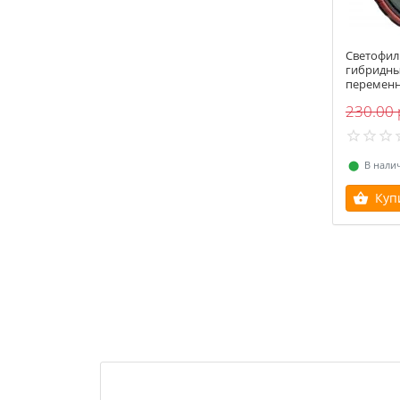
Светофил
гибридны
переменн
230.00 
⬤
В нали
Куп