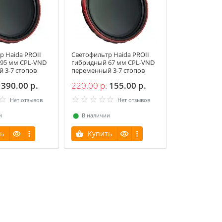
р Haida PROII
Светофильтр Haida PROII
95 мм CPL-VND
гибридный 67 мм CPL-VND
 3-7 стопов
переменный 3-7 стопов
390.00 р.
220.00 р.
155.00 р.
Нет отзывов
Нет отзывов
и
⬤
В наличии
ь
Купить