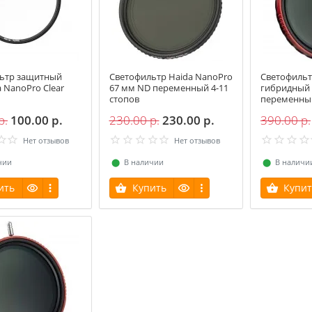
ьтр защитный
Светофильтр Haida NanoPro
Светофильт
a NanoPro Clear
67 мм ND переменный 4-11
гибридный 
стопов
переменный
р.
100.00 р.
230.00 р.
230.00 р.
390.00 р.
Нет отзывов
Нет отзывов
чии
⬤
В наличии
⬤
В наличи
ить
Купить
Купит