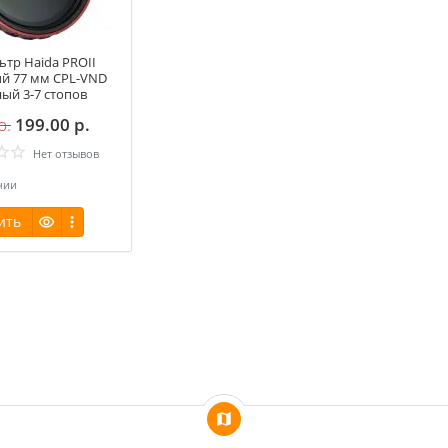
ьтр Haida PROII
й 77 мм CPL-VND
ый 3-7 стопов
р.
199.00 р.
Нет отзывов
чии
ить