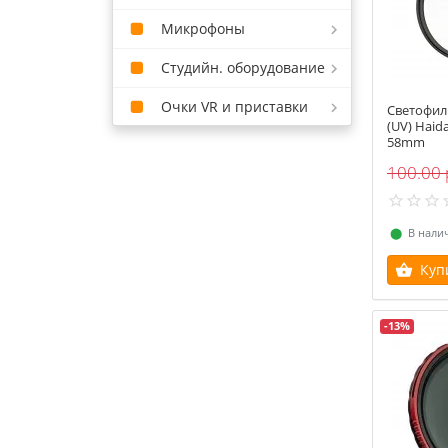
Микрофоны
Студийн. оборудование
Очки VR и приставки
Светофил
(UV) Haid
58mm
100.00 
⬤
В нали
Куп
-13%