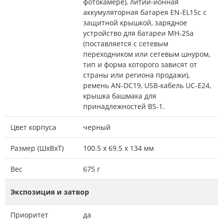
фотокамере), литий-ионная
аккумуляторная батарея EN-EL15c с
защитной крышкой, зарядное
устройство для батареи MH-25a
(поставляется с сетевым
переходником или сетевым шнуром,
тип и форма которого зависят от
страны или региона продажи),
ремень AN-DC19, USB-кабель UC-E24,
крышка башмака для
принадлежностей BS-1.
Цвет корпуса
черный
Размер (ШxВxТ)
100.5 х 69.5 х 134 мм
Вес
675 г
Экспозиция и затвор
Приоритет
да