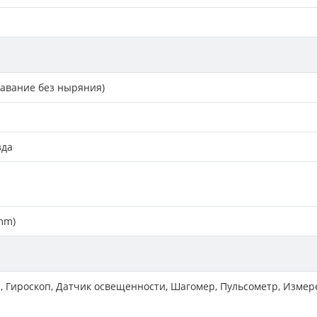
лавание без ныряния)
зда
mm)
, Гироскоп, Датчик освещенности, Шагомер, Пульсометр, Изме