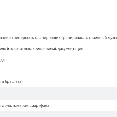
вание тренировок, планировщик тренировок, встроенный муз
ель (с магнитным креплением), документация
зда
м
ета браслета)
тфона, плеером смартфона