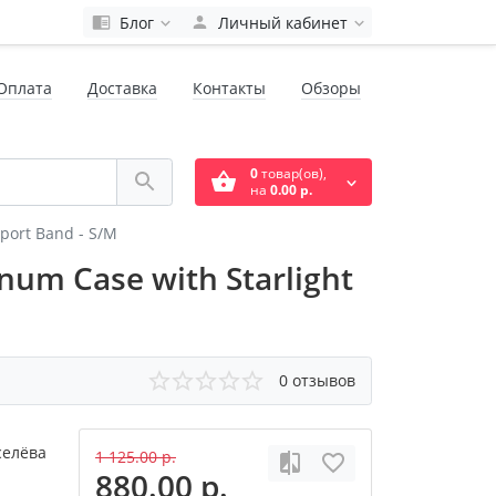
Блог
Личный кабинет
Оплата
Доставка
Контакты
Обзоры
0
товар(ов),
на
0.00 р.
Sport Band - S/M
um Case with Starlight
0 отзывов
селёва
1 125.00 р.
880.00 р.